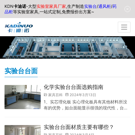
KDN
卡迪诺
-大型
实验室家具厂家
,生产制造
实验台
/
通风柜
/
药
品柜
等实验室家具,一站式定制,免费报价出方案~
实验台台面
化学实验台台面选购指南
家具百科
2024年3月13日
1、实芯理化板 实心理化板具有其他材料所没
有的优势，如台面能显示很强的现代性，台面
较为干净，形状不容易发生变化，强度高；但
是，它容易被腐蚀，尤其是容易被浓硫酸腐
蚀。然而现在，大部分高校实验室采用实心理
实验台台面材质主要有哪些？
化板作为实验台的面板，用中密板作为台柜。
家具百科
2024年3月4日