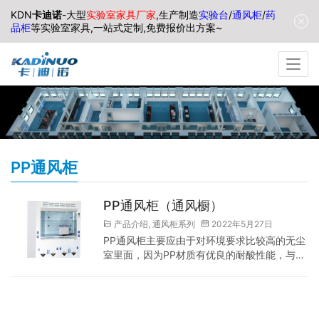
KDN
卡迪诺
-大型
实验室家具厂家
,生产制造
实验台
/
通风柜
/
药
品柜
等实验室家具,一站式定制,免费报价出方案~
PP通风柜
PP通风柜（通风橱）
产品介绍
,
通风柜系列
2022年5月27日
PP通风柜主要应由于对环境要求比较高的无尘
室里面，因为PP材质有优良的耐酸性能，与全
钢通风柜相比，优异的耐酸碱性能可以从事更
高强度的酸碱实验。是全钢通风柜无法取代
的。可以应用于高强度酸碱实验，净化室里面
的等高端场所。