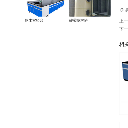
上
钢木实验台
酸雾喷淋塔
下
相