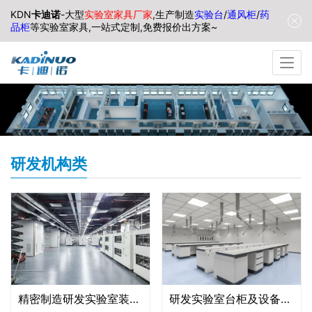
KDN
卡迪诺
-大型
实验室家具厂家
,生产制造
实验台
/
通风柜
/
药
品柜
等实验室家具,一站式定制,免费报价出方案~
研发机构类
精密制造研发实验室装修装饰工程
研发实验室台柜及设备配套安装工程