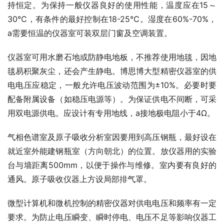
持恒定。为保持一般仪器良好的使用性能，温度应在15～
30℃，有条件的最好控制在18-25℃。湿度在60%-70%，
a需要恒温的仪器室可装双层门窗及空调装置。
仪器室可用水磨石地或防静电地板，不推荐使用地毯，因地
毯易积聚灰尘，还会产生静电。博思博大型精密仪器室的供
电电压应稳定，一般允许电压波动范围为±10%。必要时要
配备附属设备（如稳压电源等）。为保证供电不间断，可采
用双电源供电。应设计有专用地线，a接地极电阻小于4Ω。
气相色谱室及原子吸收分析室因要用到高压钢瓶，最好设在
就近室外能建钢瓶室（方向朝北）的位置。放仪器用的实验
台与墙距离500mm，以便于操作与维修。室内要有良好的
通风。原子吸收仪器上方设局部排气罩。
微型计算机和微机控制的精密仪器对供电电压和频率有一定
要求。为防止电压瞬变、瞬时停电、电压不足等影响仪器工