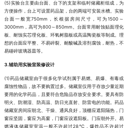
(5)实验台主要由台面、台下的支架和临时储藏柜组成，为
方便操作，台上可设置药品架，台的两端可安装水槽。实验
台面一般宽750mm，长根据房间尺寸，可为1500～
3000mm，高可为800～850mm。台面常用耐蚀贴面理化
板、耐蚀实芯理化板、环氧树脂板或高温陶瓷板等制成。理
想的台面应平整、不易碎裂、耐酸碱及溶剂腐蚀，耐热，不
易碰碎玻璃器皿等。
3.辅助用实验室装修设计
(1)药品储藏室由于很多化学试剂属于易燃、易爆、有毒或
腐蚀性物品，故不要购置过多。储藏室仅用于存放少量近期
要用的化学药品，且要符合危险品存放安全要求。要具有防
明火、防潮湿、防高温、防日光直射、防雷电的功能。药品
储藏室房间应朝北、干燥、通风良好，顶棚应遮阳隔热，门
窗应坚固，窗应为高窗，门窗应设遮阳板。门应朝外开。易
燃液体储藏室室温一般不许超过28℃，爆炸品不许超过