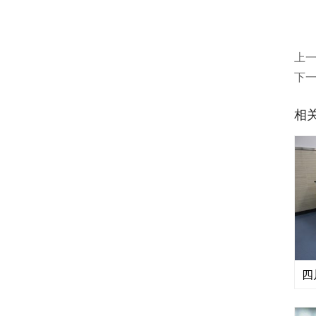
上
下
相