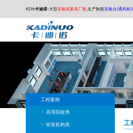
KDN
卡迪诺
-大型
实验室家具厂家
,生产制造
实验台
/
通风柜
/
工程案例
高等院校类
工
研发机构类