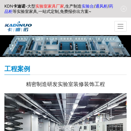
KDN
卡迪诺
-大型
实验室家具厂家
,生产制造
实验台
/
通风柜
/
药
品柜
等实验室家具,一站式定制,免费报价出方案~
工程案例
精密制造研发实验室装修装饰工程